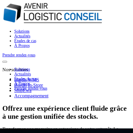
Solutions
Actualités
Études de cas
À Propos
Prendre rendez-vous
Nos solutions
Solutions
Actualités
Études de cas
Hardis WMS
À Propos
Hardis In-Store
Prendre rendez-vous
ShipEwa
Accompagnement
Offrez une expérience client fluide grâce
à une gestion unifiée des stocks.
Transformez vos magasins en extensions de votre entrepôt. La