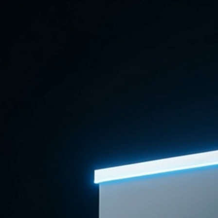
solution Hardis In-Store optimise le Click & Collect, le Ship-from-
Store et vous donne une vision omnicanale de votre activité.
Optimiser ma logistique retail