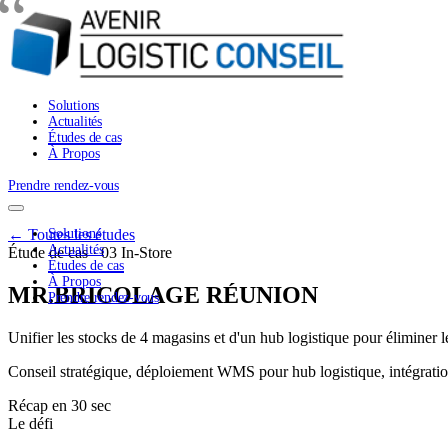
Solutions
Actualités
Études de cas
À Propos
Prendre rendez-vous
← Toutes les études
Solutions
Actualités
Étude de cas · 03
In-Store
Études de cas
À Propos
MR.BRICOLAGE RÉUNION
Prendre rendez-vous
Unifier les stocks de 4 magasins et d'un hub logistique pour éliminer l
Conseil stratégique, déploiement WMS pour hub logistique, intégratio
Récap en 30 sec
Le défi