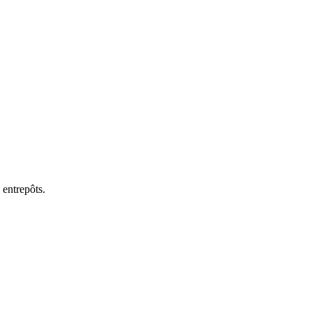
Antilles
Lyon
 entrepôts.